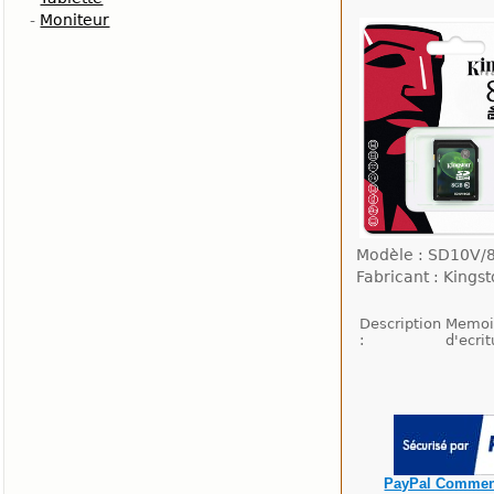
-
Moniteur
Modèle : SD10V/
Fabricant : Kings
Description
Memoir
:
d'ecri
PayPal Commen