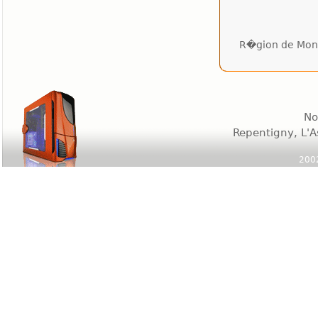
R�gion de Mont
No
Repentigny, L'A
2002