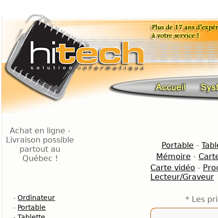
Achat en ligne -
Livraison possible
Portable
-
Tabl
partout au
Mémoire
-
Cart
Québec !
Carte vidéo
-
Pro
Lecteur/Graveur
-
Ordinateur
* Les pr
-
Portable
-
Tablette