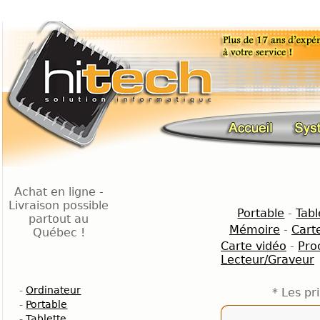
Achat en ligne -
Livraison possible
Portable
-
Tabl
partout au
Mémoire
-
Cart
Québec !
Carte vidéo
-
Pro
Lecteur/Graveur
-
Ordinateur
* Les pr
-
Portable
-
Tablette