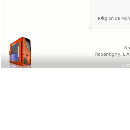
R�gion de Mont
No
Repentigny, L'A
2002