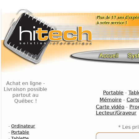
Achat en ligne -
Livraison possible
Portable
-
Tabl
partout au
Mémoire
-
Cart
Québec !
Carte vidéo
-
Pro
Lecteur/Graveur
-
Ordinateur
* Les pr
-
Portable
-
Tablette