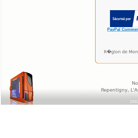
PayPal Commen
R�gion de Mont
No
Repentigny, L'A
2002